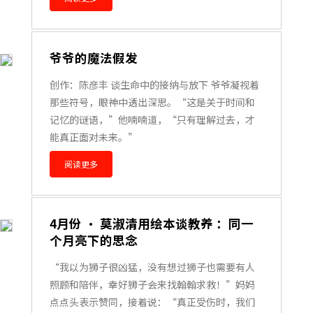
爷爷的魔法假发
创作：陈彦丰 谈生命中的接纳与放下 爷爷凝视着
那些符号，眼神中透出深思。“这是关于时间和
记忆的谜语，”他喃喃道，“只有理解过去，才
能真正面对未来。”
阅读更多
4月份 · 莫淑清用绘本谈教养 ：同一
个月亮下的思念
“我以为狮子很凶猛，没有想过狮子也需要有人
照顾和陪伴，幸好狮子会来找翰翰求救！”妈妈
点点头表示赞同，接着说：“真正受伤时，我们