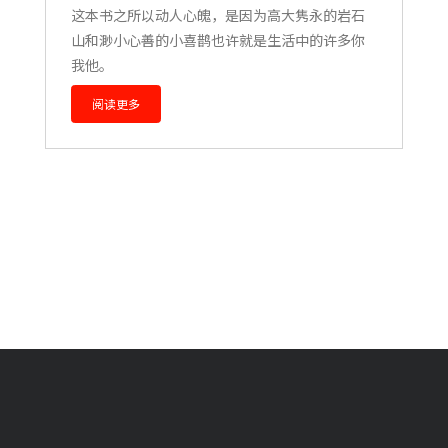
这本书之所以动人心魄，是因为高大隽永的岩石
山和渺小心善的小喜鹊也许就是生活中的许多你
我他。
阅读更多