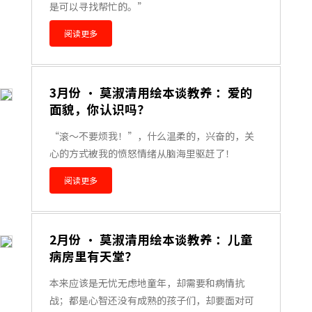
是可以寻找帮忙的。”
阅读更多
3月份 · 莫淑清用绘本谈教养 ：爱的
面貌，你认识吗？
“滚～不要烦我！”，什么温柔的，兴奋的，关
心的方式被我的愤怒情绪从脑海里驱赶了！
阅读更多
2月份 · 莫淑清用绘本谈教养 ：儿童
病房里有天堂？
本来应该是无忧无虑地童年，却需要和病情抗
战；都是心智还没有成熟的孩子们，却要面对可