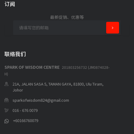
订阅
最新促销、优惠等
联络我们
SPARK OF WISDOM CENTRE
201803256732 (JM0874028-
H)
21A, JALAN SASA 5, TAMAN GAYA, 81800, Ulu Tiram,
Johor
sparkofwisdom824@gmail.com
016 - 676 0079
+60166760079