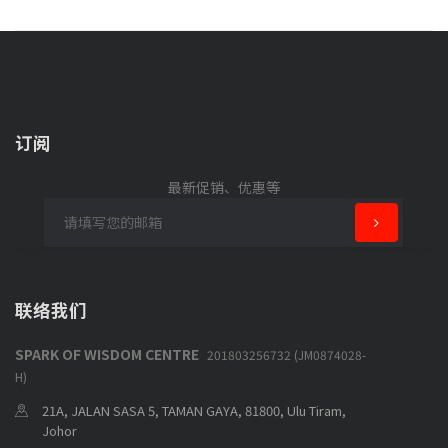
订阅
最新促销、优惠等
联络我们
SPARK OF WISDOM CENTRE
201803256732 (JM0874028-
H)
21A, JALAN SASA 5, TAMAN GAYA, 81800, Ulu Tiram,
Johor