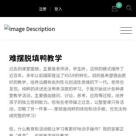
0
注册
|
登入
难摆脱填鸭教学
过去的课堂面貌，主要是老师讲，学生听，这样的模式维持了
近百年。多年以前国家提出了KSSR的转化，目的是希望借由更
好的教学，培养出拥有批判性与创造性思维的下一代。老师也
发现，纯粹的讲述无法带来深度的学习，于是开始设计各种课
堂教学活动，主要借由提问、讨论、思考、应用等过程，培养
孩子的独立思辨能力。但有些老师操之过急，让整堂课只有活
动，忽略了另一件事——那就是纯粹的体验和动手做，也无法构
成完整的学习！
但，什么教育和活动能让学习者更好地动手操作？我的答案正
是“桌游”，也就是游戏化教学。