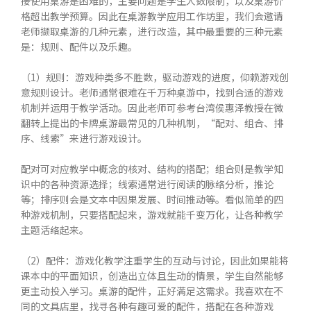
接使用桌游是困难的，主要问题是学生人数限制，以及桌游价
格超出教学预算。因此在桌游教学应用工作坊里，我们会邀请
老师撷取桌游的几种元素，进行改造，其中最重要的三种元素
是：规则、配件以及乐趣。
（1）规则：游戏种类多不胜数，驱动游戏的进度，仰赖游戏创
意规则设计。老师通常很难在千万种桌游中，找到合适的游戏
机制并运用于教学活动。因此老师可参考台湾侯惠泽教授在微
翻转上提出的卡牌桌游最常见的几种机制，“配对、组合、排
序、线索”来进行游戏设计。
配对可对应教学中概念的核对、结构的搭配；组合则是教学知
识中的各种资源选择；线索通常进行阅读的脉络分析，推论
等；排序则会是文本中因果发展、时间推动等。看似简单的四
种游戏机制，只要搭配起来，游戏就能千变万化，让各种教学
主题活络起来。
（2）配件：游戏化教学注重学生的互动与讨论，因此如果能将
课本中的平面知识，创造出立体且生动的情景，学生自然能够
更主动投入学习。桌游的配件，正好满足这需求。我喜欢在不
同的文具店里，找寻各种有趣可爱的配件，搭配在各种游戏