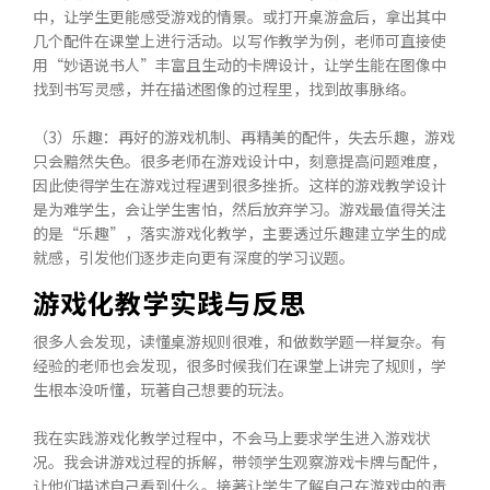
中，让学生更能感受游戏的情景。或打开桌游盒后，拿出其中
几个配件在课堂上进行活动。以写作教学为例，老师可直接使
用“妙语说书人”丰富且生动的卡牌设计，让学生能在图像中
找到书写灵感，并在描述图像的过程里，找到故事脉络。
（3）乐趣：再好的游戏机制、再精美的配件，失去乐趣，游戏
只会黯然失色。很多老师在游戏设计中，刻意提高问题难度，
因此使得学生在游戏过程遇到很多挫折。这样的游戏教学设计
是为难学生，会让学生害怕，然后放弃学习。游戏最值得关注
的是“乐趣”，落实游戏化教学，主要透过乐趣建立学生的成
就感，引发他们逐步走向更有深度的学习议题。
游戏化教学实践与反思
很多人会发现，读懂桌游规则很难，和做数学题一样复杂。有
经验的老师也会发现，很多时候我们在课堂上讲完了规则，学
生根本没听懂，玩著自己想要的玩法。
我在实践游戏化教学过程中，不会马上要求学生进入游戏状
况。我会讲游戏过程的拆解，带领学生观察游戏卡牌与配件，
让他们描述自己看到什么。接著让学生了解自己在游戏中的责