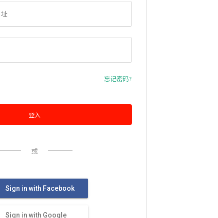
忘记密码?
登入
或
Sign in with Facebook
Sign in with Google