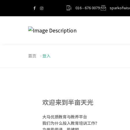
016 - 676 0079
sparkofwi
首页
登入
欢迎来到半亩天光
大马优质教育与教养平台
我们为什么投入教育培训工作？
力量能传递，能拂照。