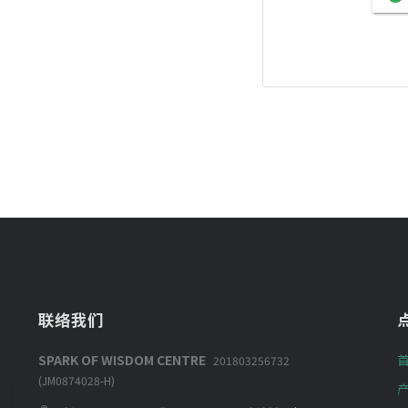
联络我们
SPARK OF WISDOM CENTRE
201803256732
(JM0874028-H)