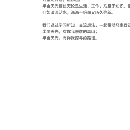
半亩天光相信无论是生活、工作，乃至于知识、
们如清流活水，源源不绝而又历久弥新。
我们透过学习新知，交流想法，一起带动马来西
半亩天光，有你我崇敬的高山；
半亩天光，有你我探寻的路径。