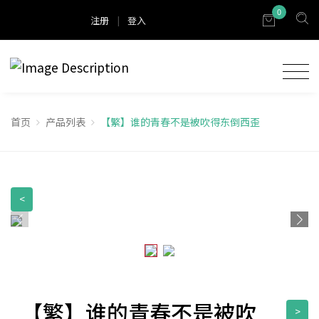
0
注册
|
登入
首页
产品列表
【繁】谁的青春不是被吹得东倒西歪
<
【繁】谁的青春不是被吹
>