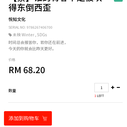
得东倒西歪
悦知文化
SERIAL NO: 9786267406700
未秧 Winter
,
SDGs
时间总会报答你，若你还在前进，
今天的你就会比昨天更好。
价格
RM 68.20
数量
1
LEFT
添加到购物车