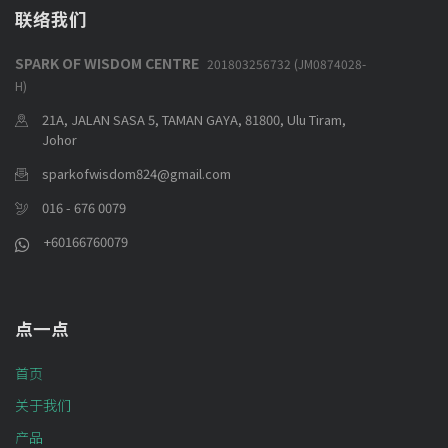
联络我们
SPARK OF WISDOM CENTRE
201803256732 (JM0874028-
H)
21A, JALAN SASA 5, TAMAN GAYA, 81800, Ulu Tiram,
Johor
sparkofwisdom824@gmail.com
016 - 676 0079
+60166760079
点一点
首页
关于我们
产品