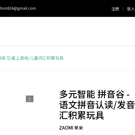
sdom824@gmail.com
注册
|
登入
发音练习/桌上游戏/儿童词汇积累玩具
多元智能 拼音谷 -
语文拼音认读/发音
汇积累玩具
ZAOMI 早米