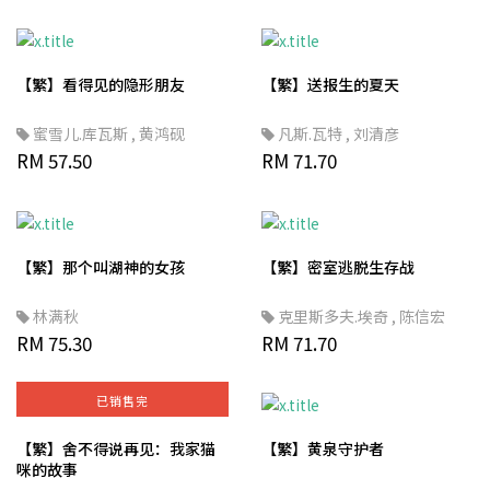
【繁】看得见的隐形朋友
【繁】送报生的夏天
蜜雪儿.库瓦斯
,
黄鸿砚
凡斯.瓦特
,
刘清彦
RM 57.50
RM 71.70
【繁】那个叫湖神的女孩
【繁】密室逃脱生存战
林满秋
克里斯多夫.埃奇
,
陈信宏
RM 75.30
RM 71.70
已销售完
【繁】舍不得说再见：我家猫
【繁】黄泉守护者
咪的故事