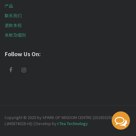
产品
联系我们
退款条规
条款及细则
Follow Us On:
Copyright © 2020 by SPARK OF WISDOM CENTRE (201803256732
(JM0874028-H)) | Develop by
I-Tea Technology