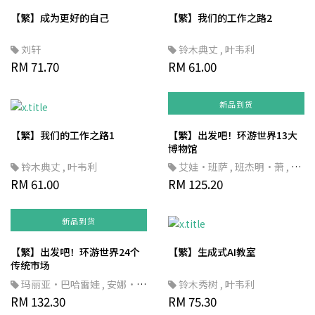
【繁】成为更好的自己
【繁】我们的工作之路2
刘轩
铃木典丈
,
叶韦利
RM 71.70
RM 61.00
新品到货
【繁】我们的工作之路1
【繁】出发吧！环游世界13大
博物馆
铃木典丈
,
叶韦利
艾娃·班萨
,
班杰明·萧
,
徐
RM 61.00
意筑
RM 125.20
,
SDGs
新品到货
【繁】出发吧！环游世界24个
【繁】生成式AI教室
传统市场
玛丽亚·巴哈雷娃
,
安娜·德
铃木秀树
,
叶韦利
斯尼茨卡娅
RM 132.30
,
刘清彦
,
SDGs
RM 75.30