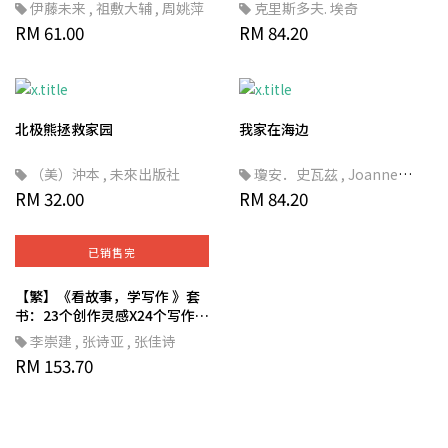
伊藤未来
,
祖敷大辅
,
周姚萍
克里斯多夫. 埃奇
RM 61.00
RM 84.20
北极熊拯救家园
我家在海边
（美）沖本
,
未來出版社
瓊安．史瓦茲
,
Joanne
RM 32.00
Schwartz
RM 84.20
,
劉清彥
,
席尼．史
密斯（Sydney Smith）
,
小天
下
,
未来
已销售完
【繁】《看故事，学写作 》套
书：23个创作灵感X24个写作技
巧，助你轻松写出好作文（一
李崇建
,
张诗亚
,
张佳诗
套两册）
RM 153.70