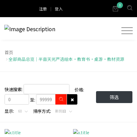
0
注册
|
登入
首页
全部商品总览｜半亩天光严选绘本・教育书・桌游・教材资源
快速搜索:
价格:
筛选
至:
显示:
排序方式:
60
新到旧