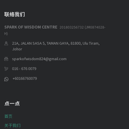
联络我们
SPARK OF WISDOM CENTRE
201803256732 (JM0874028-
H)
21A, JALAN SASA 5, TAMAN GAYA, 81800, Ulu Tiram,
Johor
sparkofwisdom824@gmail.com
016 - 676 0079
+60166760079
点一点
首页
关于我们